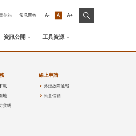
意信箱
常見問答
A-
A
A+
資訊公開
工具資源
務
線上申請
下載
路燈故障通報
園地
民意信箱
防救網