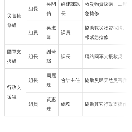
吳關
經建課課
救災物資採購、工程災
組長
佑
長
急搶修
災害搶
修組
吳淑
協助救災物資採購、工
組員
課員
鳳
報緊急搶修
國軍支
謝琦
組長
課長
聯絡國軍支援救災
援組
璟
周麗
組長
會計主任
協助災民天然災害救助
珠
行政支
援組
黃惠
組員
總務
協助其它行政支援作業
珠