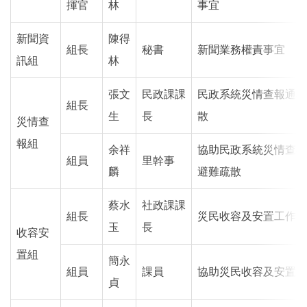
揮官
林
事宜
新聞資
陳得
組長
秘書
新聞業務權責事宜
訊組
林
張文
民政課課
民政系統災情查報通報
組長
生
長
散
災情查
報組
余祥
協助民政系統災情查報
組員
里幹事
麟
避難疏散
蔡水
社政課課
組長
災民收容及安置工作
玉
長
收容安
置組
簡永
組員
課員
協助災民收容及安置工
貞