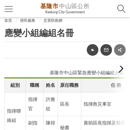
基隆市
中山區公所
Keelung City Government
首頁
便民服務
災害防救網
應變小組編組名冊
基隆市中山區緊急應變小組編組人員名
組別
職稱
姓名
原任職務
任 務
指揮
許雅
區長
指揮救災事宜
官
紋
指揮聯
絡組
副指
陳得
襄助區長指揮及領導區
秘書