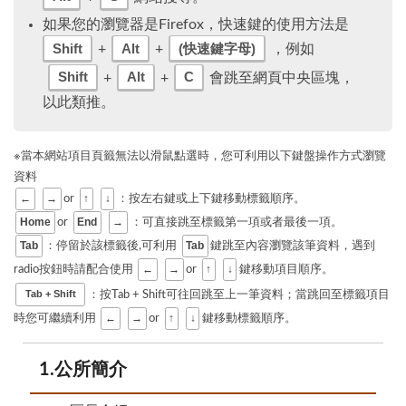
如果您的瀏覽器是Firefox，快速鍵的使用方法是
Shift
Alt
(快速鍵字母)
+
+
，例如
Shift
Alt
C
+
+
會跳至網頁中央區塊，
以此類推。
※當本網站項目頁籤無法以滑鼠點選時，您可利用以下鍵盤操作方式瀏覽
資料
←
→
↑
↓
or
：按左右鍵或上下鍵移動標籤順序。
Home
End
→
or
：可直接跳至標籤第一項或者最後一項。
Tab
Tab
：停留於該標籤後,可利用
鍵跳至內容瀏覽該筆資料，遇到
←
→
↑
↓
radio按鈕時請配合使用
or
鍵移動項目順序。
Tab + Shift
：按Tab + Shift可往回跳至上一筆資料；當跳回至標籤項目
←
→
↑
↓
時您可繼續利用
or
鍵移動標籤順序。
1.公所簡介